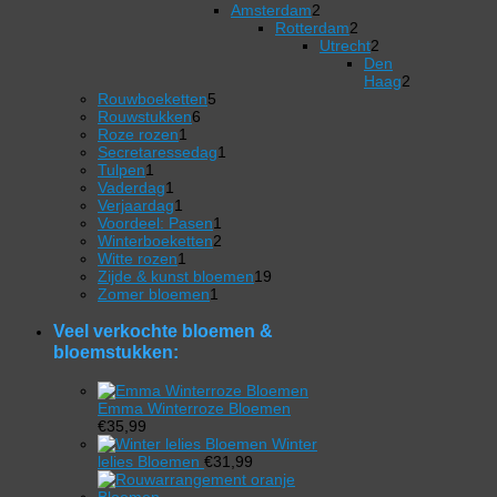
producten
2
product
Amsterdam
2
producten
Rotterdam
2
2
Utrecht
2
producten
2
Den
producten
Haag
2
5
2
Rouwboeketten
5
6
producten
producten
Rouwstukken
6
1
producten
Roze rozen
1
product
1
Secretaressedag
1
1
product
Tulpen
1
product
1
Vaderdag
1
product
1
Verjaardag
1
product
1
Voordeel: Pasen
1
product
2
Winterboeketten
2
1
producten
Witte rozen
1
product
19
Zijde & kunst bloemen
19
1
producten
Zomer bloemen
1
product
Veel verkochte bloemen &
bloemstukken:
Emma Winterroze Bloemen
€
35,99
Winter
lelies Bloemen
€
31,99