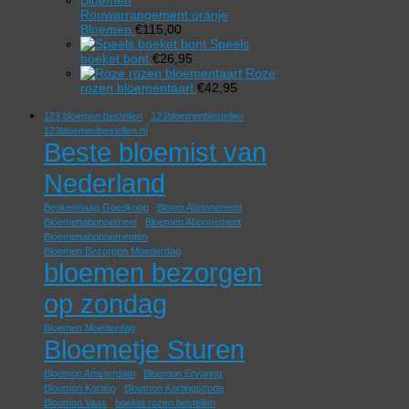
Rouwarrangement oranje
Bloemen
€
115,00
Speels
boeket bont
€
26,95
Roze
rozen bloementaart
€
42,95
123 bloemen bestellen
123bloemenbestellen
123bloemenbestellen.nl
Beste bloemist van
Nederland
Beukenhaag Goedkoop
Bloem Abonnement
Bloemenabonnement
Bloemen Abonnement
Bloemenabonnementen
Bloemen Bezorgen Moederdag
bloemen bezorgen
op zondag
Bloemen Moederdag
Bloemetje Sturen
Bloomon Amsterdam
Bloomon Ervaring
Bloomon Korting
Bloomon Kortingscode
Bloomon Vaas
boeket rozen bestellen