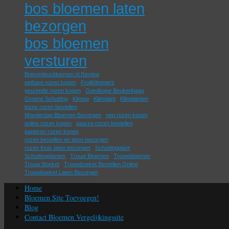
bos bloemen laten
bezorgen
bos bloemen
versturen
Brievenbusbloemen.nl Review
eetbare rozen kopen
Fruitklimmers
geurende rozen kopen
Goedkope Beukenhaag
Groene Schutting
Klimop
Klimplant
Klimplanten
losse rozen bestellen
Moederdag Bloemen Bezorgen
nep rozen kopen
online rozen kopen
paarse rozen bestellen
papieren rozen kopen
rozen bestellen en laten bezorgen
rozen thuis laten bezorgen
Schuttingplant
Schuttingplanten
Trouw Bloemen
Trouwbloemen
Trouw Boeket
Trouwboeket Bestellen Online
Trouwboeket Laten Bezorgen
Home
Bloemen Site Toevoegen!
Blog
Contact Bloemen Vergelijkingssite