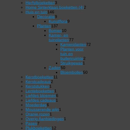
product
3
Herfstboeketten
3
producten
2
Home Sinterklaas boeketten (4)
2
146
producten
Huis en tuin
146
producten
9
Decoratie
9
producten
9
Kunstflora
9
137
producten
Planten
137
producten
10
Bomen
10
producten
Kamer- en
77
tuinplanten
77
producten
Kamerplanten
72
72
Planten voor
producten
tuin en
2
buitenruimte
2
1
producten
Struikgewas
1
50
product
Zaden
50
producten
50
Bloembollen
50
11
producten
Kerstboeketten
11
2
producten
Kerstcadeaus
2
1
producten
Kerststukken
1
product
1
Lenteboeketten
1
product
6
Liefdes bloemen
6
1
producten
Liefdes cadeaus
1
6
product
Moederdag
6
producten
1
Mousserende wijn
1
1
product
Oranje rozen
1
product
1
Overig Aanbiedingen
1
7
product
Pasen
7
producten
12
Plukboeketten
12