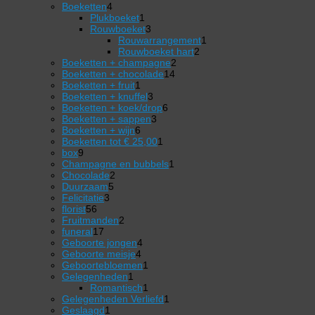
4
producten
Boeketten
4
producten
1
Plukboeket
1
product
3
Rouwboeket
3
producten
1
Rouwarrangement
1
2
product
Rouwboeket hart
2
2
producten
Boeketten + champagne
2
14
producten
Boeketten + chocolade
14
1
producten
Boeketten + fruit
1
product
3
Boeketten + knuffel
3
producten
6
Boeketten + koek/drop
6
3
producten
Boeketten + sappen
3
6
producten
Boeketten + wijn
6
producten
1
Boeketten tot € 25,00
1
9
product
box
9
producten
1
Champagne en bubbels
1
2
product
Chocolade
2
5
producten
Duurzaam
5
3
producten
Felicitatie
3
56
producten
florist
56
producten
2
Fruitmanden
2
17
producten
funeral
17
producten
4
Geboorte jongen
4
4
producten
Geboorte meisje
4
producten
1
Geboortebloemen
1
1
product
Gelegenheden
1
product
1
Romantisch
1
product
1
Gelegenheden Verliefd
1
1
product
Geslaagd
1