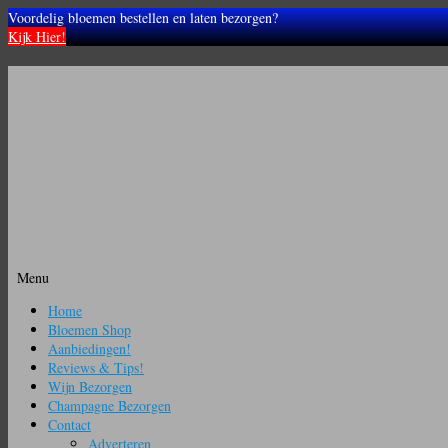
Voordelig bloemen bestellen en laten bezorgen?
Kijk Hier!
Menu
Ga
Home
naar
Bloemen Shop
de
Aanbiedingen!
inhoud
Reviews & Tips!
Wijn Bezorgen
Champagne Bezorgen
Contact
Adverteren