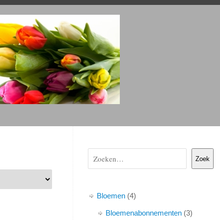
Zoek
Bloemen
4
Bloemenabonnementen
3