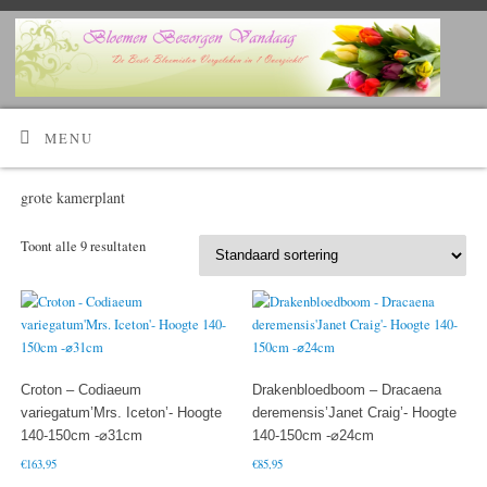
Kijk Hier!
Voordelig bloemen bestellen en laten bezorgen?
MENU
grote kamerplant
Toont alle 9 resultaten
Croton – Codiaeum
Drakenbloedboom – Dracaena
variegatum’Mrs. Iceton’- Hoogte
deremensis’Janet Craig’- Hoogte
140-150cm -⌀31cm
140-150cm -⌀24cm
€
163,95
€
85,95