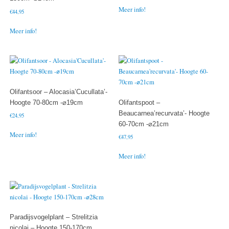
Meer info!
€
44,95
Meer info!
Olifantsoor – Alocasia’Cucullata’-
Hoogte 70-80cm -⌀19cm
Olifantspoot –
Beaucarnea’recurvata’- Hoogte
€
24,95
60-70cm -⌀21cm
Meer info!
€
47,95
Meer info!
Paradijsvogelplant – Strelitzia
nicolai – Hoogte 150-170cm