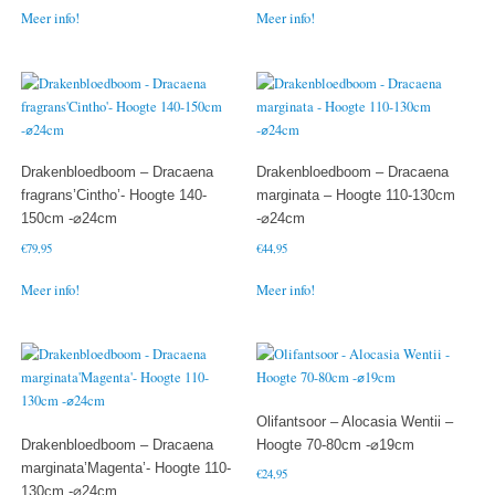
Meer info!
Meer info!
Drakenbloedboom – Dracaena
Drakenbloedboom – Dracaena
fragrans’Cintho’- Hoogte 140-
marginata – Hoogte 110-130cm
150cm -⌀24cm
-⌀24cm
€
79,95
€
44,95
Meer info!
Meer info!
Olifantsoor – Alocasia Wentii –
Drakenbloedboom – Dracaena
Hoogte 70-80cm -⌀19cm
marginata’Magenta’- Hoogte 110-
€
24,95
130cm -⌀24cm