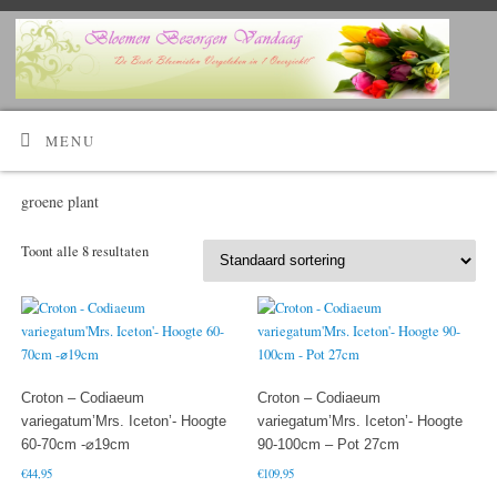
Kijk Hier!
Voordelig bloemen bestellen en laten bezorgen?
MENU
groene plant
Toont alle 8 resultaten
Croton – Codiaeum
Croton – Codiaeum
variegatum’Mrs. Iceton’- Hoogte
variegatum’Mrs. Iceton’- Hoogte
60-70cm -⌀19cm
90-100cm – Pot 27cm
€
44,95
€
109,95