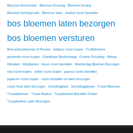
Bloomon Amsterdam
Bloomon Ervaring
Bloomon Korting
Bloomon Kortingscode
Bloomon Vaas
boeket rozen bestellen
bos bloemen laten bezorgen
bos bloemen versturen
Brievenbusbloemen.nl Review
eetbare rozen kopen
Fruitklimmers
geurende rozen kopen
Goedkope Beukenhaag
Groene Schutting
Klimop
Klimplant
Klimplanten
losse rozen bestellen
Moederdag Bloemen Bezorgen
nep rozen kopen
online rozen kopen
paarse rozen bestellen
papieren rozen kopen
rozen bestellen en laten bezorgen
rozen thuis laten bezorgen
Schuttingplant
Schuttingplanten
Trouw Bloemen
Trouwbloemen
Trouw Boeket
Trouwboeket Bestellen Online
Trouwboeket Laten Bezorgen